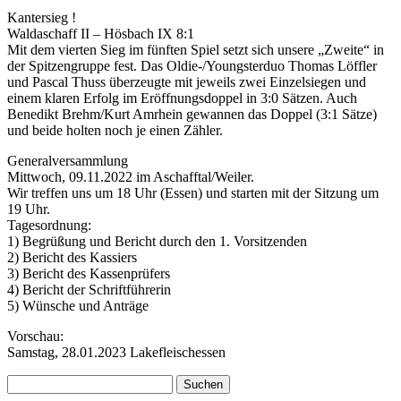
Kantersieg !
Waldaschaff II – Hösbach IX 8:1
Mit dem vierten Sieg im fünften Spiel setzt sich unsere „Zweite“ in
der Spitzengruppe fest. Das Oldie-/Youngsterduo Thomas Löffler
und Pascal Thuss überzeugte mit jeweils zwei Einzelsiegen und
einem klaren Erfolg im Eröffnungsdoppel in 3:0 Sätzen. Auch
Benedikt Brehm/Kurt Amrhein gewannen das Doppel (3:1 Sätze)
und beide holten noch je einen Zähler.
Generalversammlung
Mittwoch, 09.11.2022 im Aschafftal/Weiler.
Wir treffen uns um 18 Uhr (Essen) und starten mit der Sitzung um
19 Uhr.
Tagesordnung:
1) Begrüßung und Bericht durch den 1. Vorsitzenden
2) Bericht des Kassiers
3) Bericht des Kassenprüfers
4) Bericht der Schriftführerin
5) Wünsche und Anträge
Vorschau:
Samstag, 28.01.2023 Lakefleischessen
Suchen
nach: