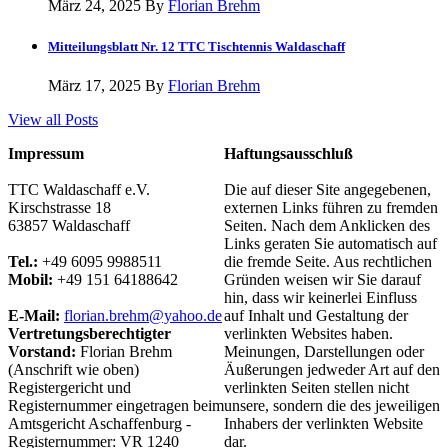
März 24, 2025 By
Florian Brehm
Mitteilungsblatt Nr. 12 TTC Tischtennis Waldaschaff
März 17, 2025 By
Florian Brehm
View all Posts
Impressum
Haftungsausschluß
TTC Waldaschaff e.V.
Die auf dieser Site angegebenen,
Kirschstrasse 18
externen Links führen zu fremden
63857 Waldaschaff
Seiten. Nach dem Anklicken des
Links geraten Sie automatisch auf
Tel.:
+49 6095 9988511
die fremde Seite. Aus rechtlichen
Mobil:
+49 151 64188642
Gründen weisen wir Sie darauf
hin, dass wir keinerlei Einfluss
E-Mail:
florian.brehm@yahoo.de
auf Inhalt und Gestaltung der
Vertretungsberechtigter
verlinkten Websites haben.
Vorstand:
Florian Brehm
Meinungen, Darstellungen oder
(Anschrift wie oben)
Äußerungen jedweder Art auf den
Registergericht und
verlinkten Seiten stellen nicht
Registernummer eingetragen beim
unsere, sondern die des jeweiligen
Amtsgericht Aschaffenburg -
Inhabers der verlinkten Website
Registernummer: VR 1240
dar.